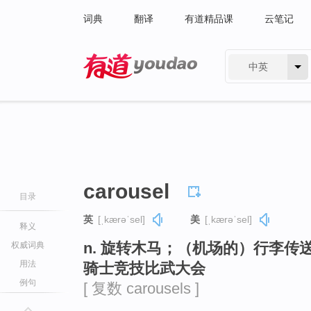
词典
翻译
有道精品课
云笔记
中英
有道 - 网易旗下搜索
carousel
目录
英
[ˌkærəˈsel]
美
[ˌkærəˈsel]
释义
n. 旋转木马；（机场的）行李传
权威词典
用法
骑士竞技比武大会
例句
[ 复数 carousels ]