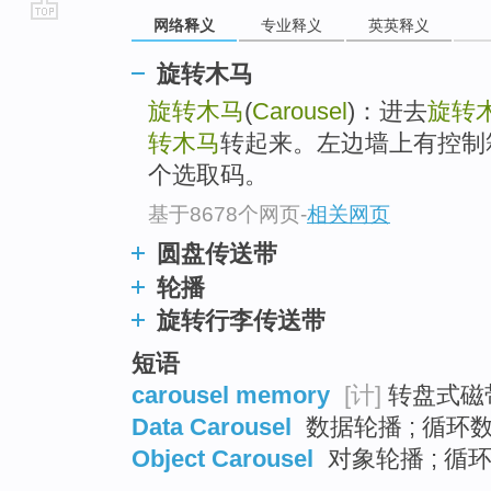
网络释义
专业释义
英英释义
go
top
旋转木马
旋转木马
(
Carousel
)：进去
旋转
转木马
转起来。左边墙上有控制
个选取码。
基于8678个网页
-
相关网页
圆盘传送带
轮播
旋转行李传送带
短语
carousel memory
[计]
转盘式磁带
Data Carousel
数据轮播 ; 循环数
Object Carousel
对象轮播 ; 循环