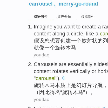
carrousel
,
merry-go-round
双语例句
原声例句
权威例句
Imagine
you
want
to
create
a
ra
content
along a
circle
,
like
a
car
假设
您
想
要
创建
一
个
放射状
的
列
就像
一个旋转木马。
youdao
Carousels
are
essentially
slide
content
rotates
vertically
or
hori
"
carousel
").
旋转
木马
本质上是
幻灯片
导航
，
（
因此得名
“旋转
木马
”）。
youdao