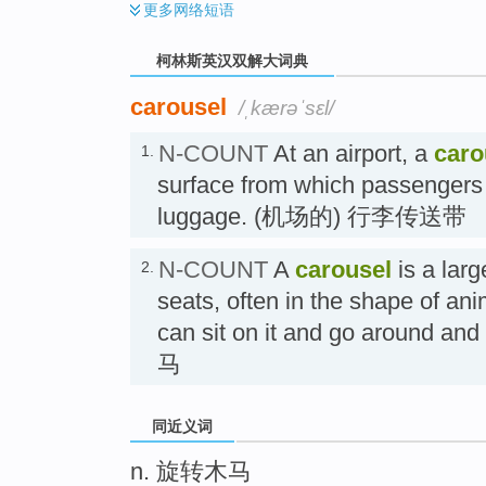
更多
网络短语
柯林斯英汉双解大词典
carousel
/ˌkærəˈsɛl/
N-COUNT
At an airport, a
caro
1.
surface from which passengers c
luggage. (机场的) 行李传送带
N-COUNT
A
carousel
is a larg
2.
seats, often in the shape of an
can sit on it and go around an
马
同近义词
n. 旋转木马