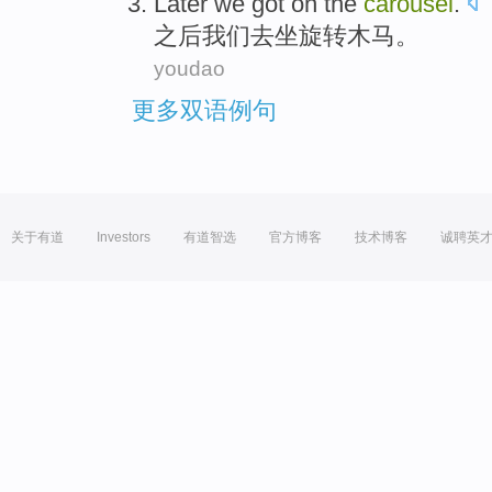
Later
we
got on
the
carousel
.
之后
我们
去坐
旋转
木马。
youdao
更多双语例句
关于有道
Investors
有道智选
官方博客
技术博客
诚聘英