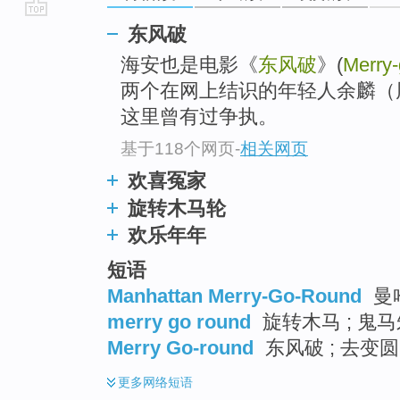
go
东风破
top
海安也是电影《
东风破
》(
Merry-
两个在网上结识的年轻人余麟（
这里曾有过争执。
基于118个网页
-
相关网页
欢喜冤家
旋转木马轮
欢乐年年
短语
Manhattan Merry-Go-Round
曼
merry go round
旋转木马 ; 鬼马
Merry Go-round
东风破 ; 去变
更多
网络短语