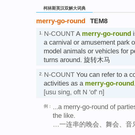
柯林斯英汉双解大词典
merry-go-round
TEM8
N-COUNT
A
merry-go-round
i
1.
a carnival or amusement park o
model animals or vehicles for pe
turns around. 旋转木马
N-COUNT
You can refer to a c
2.
activities as a
merry-go-round
[usu sing, oft N 'of' n]
...a merry-go-round of parti
例：
the like.
…一连串的晚会、舞会、音