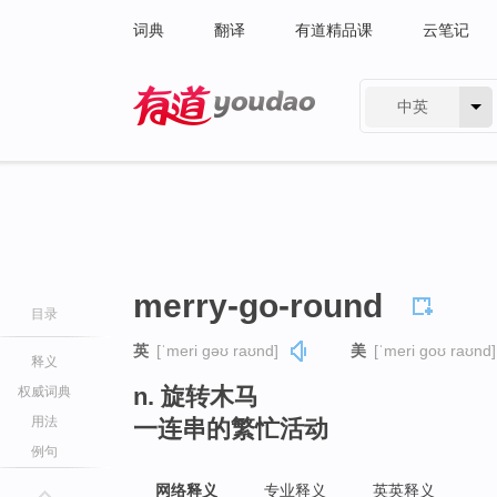
词典
翻译
有道精品课
云笔记
中英
有道 - 网易旗下搜索
merry-go-round
目录
英
[ˈmeri ɡəʊ raʊnd]
美
[ˈmeri ɡoʊ raʊnd]
释义
n. 旋转木马
权威词典
用法
一连串的繁忙活动
例句
网络释义
专业释义
英英释义