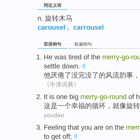
同近义词
n. 旋转木马
carousel
,
carrousel
双语例句
权威例句
He
was tired of
the
merry-go
-
ro
settle
down
.
他
厌倦
了没完没了
的
风流韵事
，
《牛津词典》
It
is
one
big
merry-go
-
round
of
h
这
是
一个
幸福
的
循环，就像旋转
youdao
Feeling that
you
are on
the
merr
to get off;