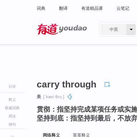
词典
翻译
有道精品课
云笔记
中英
有道 - 网易旗下搜索
carry through
目录
美
[ˈkæri θruː]
释义
贯彻：指坚持完成某项任务或实
权威词典
用法
坚持到底：指坚持到最后，不放
例句
网络释义
英英释义