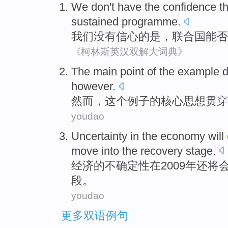
We
don't have
the
confidence
t
sustained
programme
.
我们
没有
信心
的是，
联合国
能否
《柯林斯英汉双解大词典》
The
main
point
of
the
example
however
.
然而
，
这个
例子
的
核心
思想
贯穿
youdao
Uncertainty
in
the
economy
will
move into
the
recovery
stage
.
经济
的
不确定性
在
2009年还
将
段
。
youdao
更多双语例句