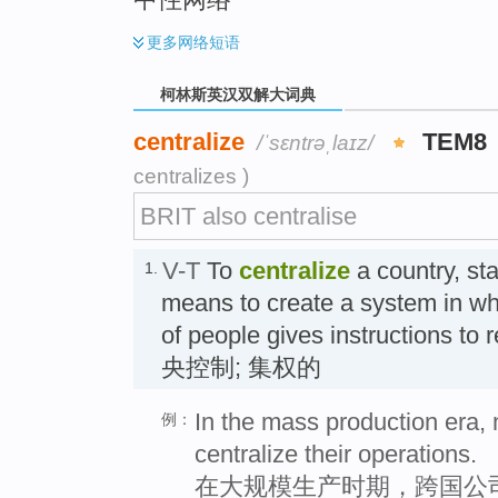
更多
网络短语
柯林斯英汉双解大词典
centralize
TEM8
/ˈsɛntrəˌlaɪz/
centralizes )
BRIT also centralise
V-T
To
centralize
a country, sta
1.
means to create a system in wh
of people gives instructions t
央控制; 集权的
In the mass production era, 
例：
centralize their operations.
在大规模生产时期，跨国公