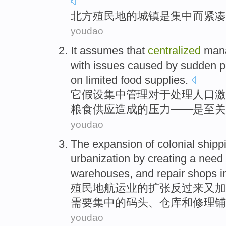
北方
殖民地
的
城镇
是
集中
而
紧凑
youdao
It
assumes that
centralized
man
with
issues
caused by
sudden
p
on
limited
food
supplies
.
它
假设
集中
管理
对于
处理
人口
激
粮食
供应
造成的
压力
——
是
至关
youdao
The
expansion
of
colonial
shipp
urbanization
by creating a
need 
warehouses
,
and
repair
shops i
殖民地
航运业
的
扩张
反过来
又
加
需要
集中
的
码头
、
仓库
和
修理铺
youdao