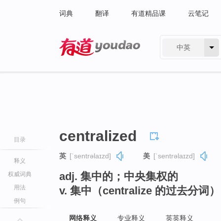
词典
翻译
有道精品课
云笔记
中英
有道 - 网易旗下搜索
centralized
目录
英
[ˈsentrəlaɪzd]
美
[ˈsentrəlaɪzd]
释义
adj. 集中的；中央集权的
权威词典
用法
v. 集中（centralize 的过去分词）
例句
网络释义
专业释义
英英释义