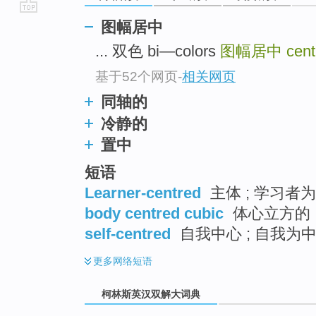
go
图幅居中
top
... 双色 bi—colors
图幅居中
cent
基于52个网页
-
相关网页
同轴的
冷静的
置中
短语
Learner-centred
主体 ; 学习者
body centred cubic
体心立方的 ;
self-centred
自我中心 ; 自我为中
更多
网络短语
柯林斯英汉双解大词典