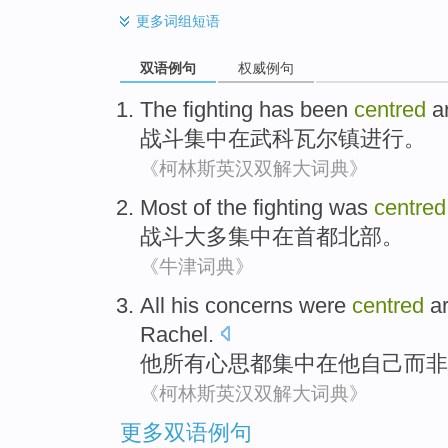
更多
词组短语
双语例句
权威例句
The fighting
has been
centred
a
战斗
集中
在武科
瓦尔
镇
进行
。
《柯林斯英汉双解大词典》
Most
of the
fighting
was
centred
战斗
大多
集中
在
首都
北部
。
《牛津词典》
All
his
concerns were
centred
a
Rachel
.
他
所有
心思都
集中
在
他自己
而
非
《柯林斯英汉双解大词典》
更多双语例句