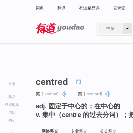
词典
翻译
有道精品课
云笔记
中英
有道 - 网易旗下搜索
centred
目录
英
[ˈsentəd]
美
[ˈsentərd]
释义
adj. 固定于中心的；在中心的
权威词典
用法
v. 集中（centre 的过去分词
例句
网络释义
专业释义
英英释义