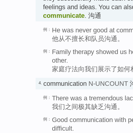
feelings and ideas. You can als
communicate
. 沟通
He was never good at commu
例：
他从不擅长和队员沟通。
Family therapy showed us h
例：
other.
家庭疗法向我们展示了如何
communication
N-UNCOUNT
4.
There was a tremendous lac
例：
我们之间极其缺乏沟通。
Good communication with pe
例：
difficult.