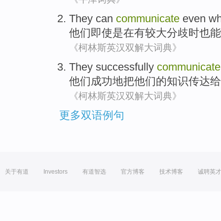
They
can
communicate
even
w
他们
即使是
在
有较大
分歧
时
也
能
《柯林斯英汉双解大词典》
They
successfully
communicate
他们
成功地
把
他们
的
知识
传达
给
《柯林斯英汉双解大词典》
更多双语例句
关于有道
Investors
有道智选
官方博客
技术博客
诚聘英