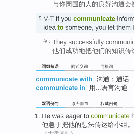
与你周围的人的良好沟通会
V-T
If you
communicate
inform
5.
idea
to
someone, you let them 
They successfully communica
例：
他们成功地把他们的知识传
词组短语
同近义词
同根词
communicate with
沟通；通话
communicate in
用...语言沟通
双语例句
原声例句
权威例句
He
was eager
to
communicate
他
急于
把
他
的
想法
传达
给
小组
。
《牛津词典》