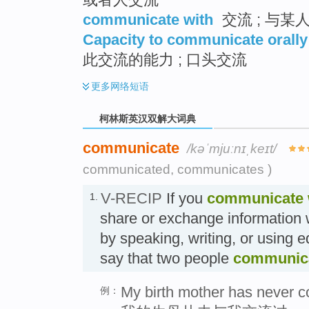
communicate with
交流 ; 与某人
Capacity to communicate orally
此交流的能力 ; 口头交流
更多
网络短语
柯林斯英汉双解大词典
communicate
/kəˈmjuːnɪˌkeɪt/
communicated, communicates )
V-RECIP
If you
communicate
1.
share or exchange information 
by speaking, writing, or using 
say that two people
communic
My birth mother has never 
例：