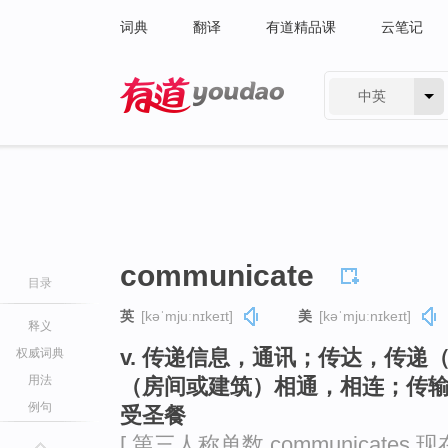
词典
翻译
有道精品课
云笔记
中英
有道 - 网易旗下搜索
communicate
目录
英
[kəˈmjuːnɪkeɪt]
美
[kəˈmjuːnɪkeɪt]
释义
v. 传递信息，通讯；传达，传
权威词典
用法
（房间或建筑）相通，相连；传
例句
受圣餐
[ 第三人称单数 communicates 现