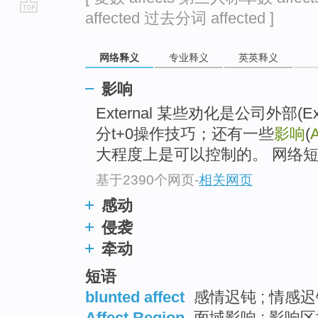
affected 过去分词 affected ]
go
top
网络释义
专业释义
英英释义
影响
External 某些劝化是公司外部(Ex
分t+0操作技巧；还有一些
影响
(
A
大程度上是可以控制的。 网络短语
基于2390个网页
-
相关网页
感动
侵袭
牵动
短语
blunted affect
感情迟钝 ; 情感
Affect Region
面域影响 ; 影响区