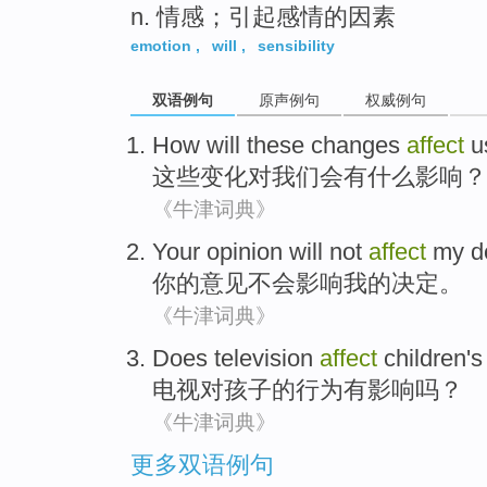
n. 情感；引起感情的因素
emotion
,
will
,
sensibility
双语例句
原声例句
权威例句
How
will
these
changes
affect
u
这些
变化
对
我们
会
有什么
影响
？
《牛津词典》
Your
opinion
will not
affect
my
d
你
的
意见
不会
影响
我
的
决定
。
《牛津词典》
Does
television
affect
children
's
电视
对
孩子
的
行为
有
影响
吗？
《牛津词典》
更多双语例句