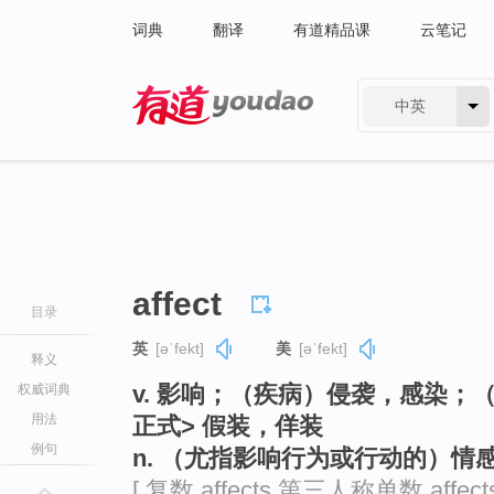
词典
翻译
有道精品课
云笔记
中英
有道 - 网易旗下搜索
affect
目录
英
[əˈfekt]
美
[əˈfekt]
释义
v. 影响；（疾病）侵袭，感染；
权威词典
用法
正式> 假装，佯装
例句
n. （尤指影响行为或行动的）情
[ 复数 affects 第三人称单数 affec