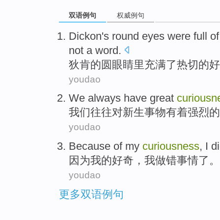
双语例句
权威例句
Dickon
's
round
eyes
were
full of
not
a word
.
狄
肯的
圆
眼睛
里
充满
了
热切
的好
youdao
We
always
have
great
curiousn
我们
往往
对新生事物有着
强烈
的
youdao
Because
of
my
curiousness
,
I
d
因为
我
的
好奇
，
我
做
错
事情
了。
youdao
更多双语例句