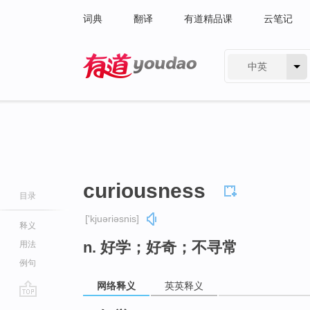
词典
翻译
有道精品课
云笔记
中英
有道 - 网易旗下搜索
curiousness
目录
['kjuəriəsnis]
释义
n. 好学；好奇；不寻常
用法
例句
网络释义
英英释义
go