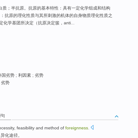
学本质为蛋白质；半抗原。抗原的基本特性：具有一定化学组成和结构
）：抗原的理化性质与其所刺激的机体的自身物质理化性质之
学基团所决定（抗原决定簇，anti...
国劣势 ; 利因素 ; 劣势
 劣势
例句
ecessity
,
feasibility
and
method of
foreignness
.
及
异化途径。