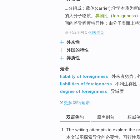
top
...分组成：载体(carrier):化
的大分子物质。
异物性
（
foreignness
间的差异程度特异性：由分子表面上特定化
基于52个网页
-
相关网页
外来性
外国的特性
异质性
短语
liability of foreignness
外来者劣势 ; 外
liabilities of foreignness
不利生存性 ;
degree of foreignness
异域度
更多
网络短语
双语例句
原声例句
权威
The
writing
attempts to
explore
the
n
本文
试图
探索
异化
的
必要性
、
可行性