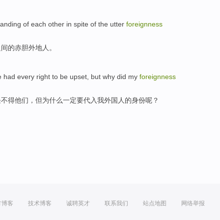
tanding
of
each other
in spite
of the
utter
foreignness
之间
的
赤胆
外地人。
e
had
every
right
to be
upset
,
but
why did
my
foreignness
怪不得他们
，
但
为什么
一定
要
代
入
我
外国人
的
身份呢？
方博客
技术博客
诚聘英才
联系我们
站点地图
网络举报