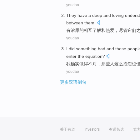
youdao
They
have a
deep
and
loving
unders
between
them.
有
浓厚
的
相互
了解
和
热爱
，
尽管
它们
youdao
I
did
something bad and
those
peopl
enter
the
equation?
我
确实
做
得
不对
，
那些
人
这么抱怨也
youdao
更多双语例句
关于有道
Investors
有道智选
官