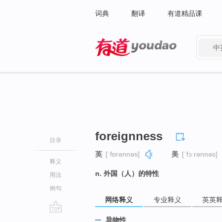
词典
翻译
有道精品课
中
有道 - 网易旗下搜索
foreignness
目录
英
[ˈfɒrənnəs]
美
[ˈfɔːrənnəs]
释义
n. 外国（人）的特性
用法
例句
网络释义
专业释义
英英
go
异物性