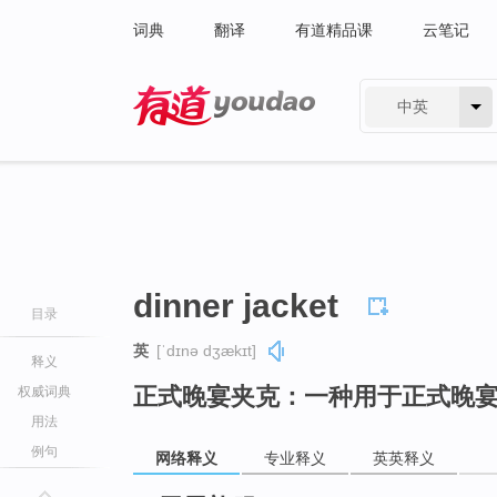
词典
翻译
有道精品课
云笔记
中英
有道 - 网易旗下搜索
dinner jacket
目录
英
[ˈdɪnə dʒækɪt]
释义
正式晚宴夹克：一种用于正式晚
权威词典
用法
例句
网络释义
专业释义
英英释义