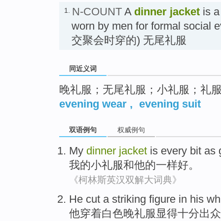
N-COUNT
A
dinner jacket
is a
1.
worn by men for formal soci
交聚会时穿的) 无尾礼服
同近义词
晚礼服；无尾礼服；小礼服；礼服夹
evening wear
,
evening suit
双语例句
权威例句
My
dinner
jacket
is every bit
as
我
的
小礼服
和
他
的
一样
好
。
《柯林斯英汉双解大词典》
He
cut a striking
figure
in
his
wh
他
穿着
白色
晚礼服显得
十分
出众