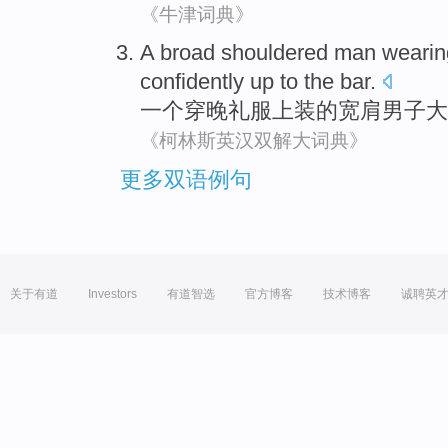
《牛津词典》
A
broad
shouldered
man
wearin
confidently
up to the
bar
.
一个
穿
晚礼服
上装
的宽
肩
男子
大
《柯林斯英汉双解大词典》
更多双语例句
关于有道
Investors
有道智选
官方博客
技术博客
诚聘英