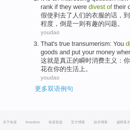
rank
if they were
divest
of
their
假使
剥
去了
人们
的
衣服的话，到
程度，倒是
一则
有趣的
问题
。
youdao
That
's
true
transumerism
:
You
d
goods
and
put your
money
whe
这
就是
真正
的
瞬时消费主义
：
你
花
在
你
的
生活
上。
youdao
更多双语例句
关于有道
Investors
有道智选
官方博客
技术博客
诚聘英