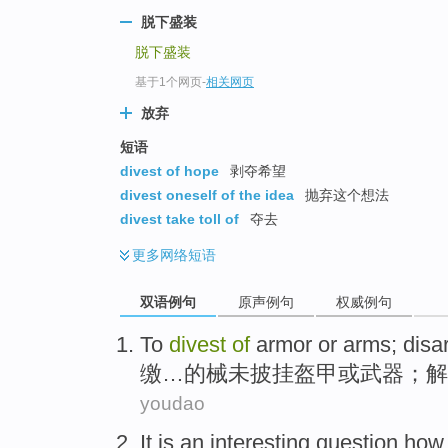
脱下盛装
脱下盛装
基于1个网页
-
相关网页
放弃
短语
divest of hope
剥夺希望
divest oneself of the idea
抛弃这个想法
divest take toll of
夺去
更多
网络短语
双语例句
原声例句
权威例句
To
divest
of
armor
or
arms
;
disa
缴
…
的
械未披挂
盔甲
或
武器
；解
youdao
It is
an interesting
question
how 