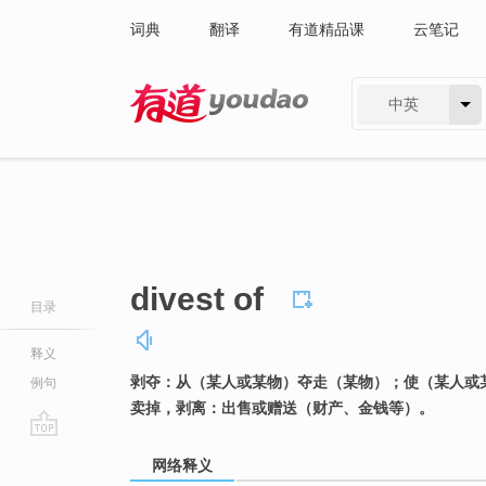
词典
翻译
有道精品课
云笔记
中英
有道 - 网易旗下搜索
divest of
目录
释义
剥夺：从（某人或某物）夺走（某物）；使（某人或
例句
卖掉，剥离：出售或赠送（财产、金钱等）。
go
网络释义
top