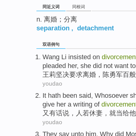
同近义词
同根词
n. 离婚；分离
separation
,
detachment
双语例句
Wang Li
insisted on
divorcemen
pleaded her
,
she
did
not want t
王莉
坚决
要求
离婚
，陈勇军百般
youdao
It hath
been said,
Whosoever sh
give
her
a writing of
divorcemen
又
有话说，人
若
休
妻
，
就当
给
他
youdao
They
say
unto
him
,
Why did
Mo