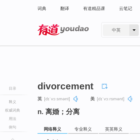
词典
翻译
有道精品课
云笔记
中英
有道 - 网易旗下搜索
divorcement
目录
英
[dɪˈvɔːsmənt]
美
[dɪˈvɔːrsmənt]
释义
n. 离婚；分离
权威词典
用法
例句
网络释义
专业释义
英英释义