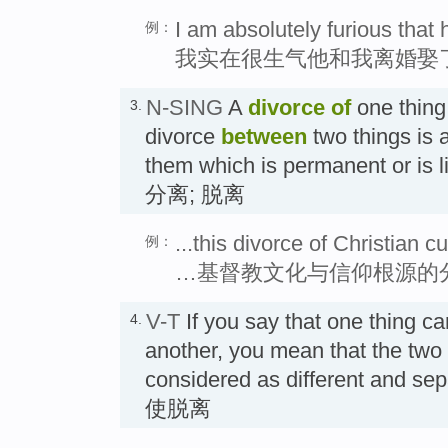
I am absolutely furious that
例：
我实在很生气他和我离婚娶
N-SING
A
divorce
of
one thin
3.
divorce
between
two things is 
them which is permanent or is l
分离; 脱离
...this divorce of Christian cu
例：
…基督教文化与信仰根源的
V-T
If you say that one thing c
4.
another, you mean that the two
considered as different and s
使脱离