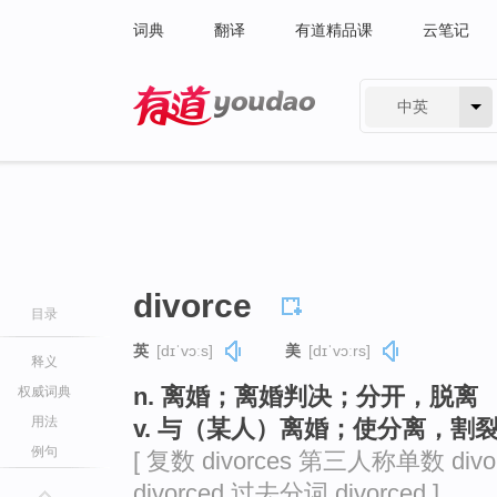
词典
翻译
有道精品课
云笔记
中英
有道 - 网易旗下搜索
divorce
目录
英
[dɪˈvɔːs]
美
[dɪˈvɔːrs]
释义
n. 离婚；离婚判决；分开，脱离
权威词典
用法
v. 与（某人）离婚；使分离，割
例句
[ 复数 divorces 第三人称单数 divo
divorced 过去分词 divorced ]