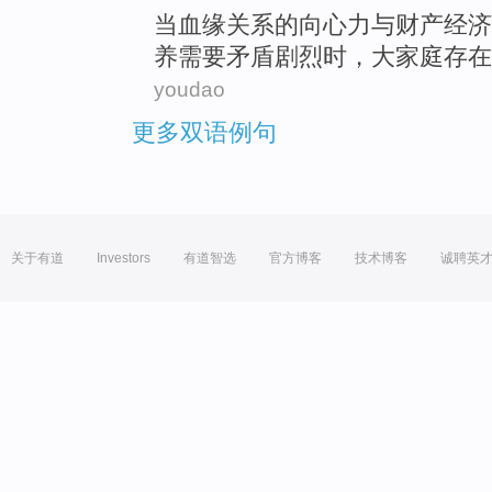
当
血缘
关系
的
向心力
与
财产
经济
养需要
矛盾
剧烈
时，
大家庭
存在
youdao
更多双语例句
关于有道
Investors
有道智选
官方博客
技术博客
诚聘英