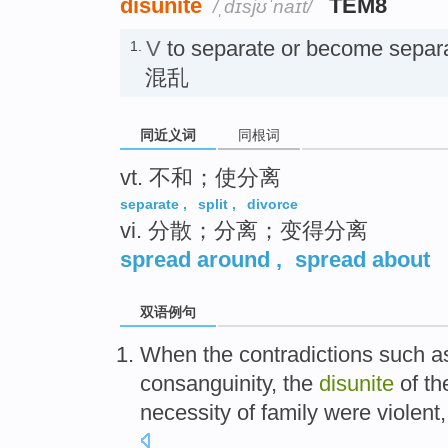
disunite
TEM8
/ˌdɪsjʊˈnaɪt/
V
to separate or become sepa
1.
混乱
同近义词
同根词
vt. 不和；使分离
separate
,
split
,
divorce
vi. 分散；分离；变得分离
spread around
,
spread about
双语例句
When
the
contradictions
such a
consanguinity
, the
disunite
of t
necessity
of
family
were
violent