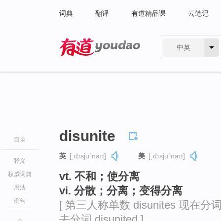
词典
翻译
有道精品课
云笔记
中英
有道 - 网易旗下搜索
disunite
目录
英
[ˌdɪsjuˈnaɪt]
美
[ˌdɪsjuˈnaɪt]
释义
vt. 不和；使分离
权威词典
用法
vi. 分散；分离；变得分离
例句
[ 第三人称单数 disunites 现在分词 di
去分词 disunited ]