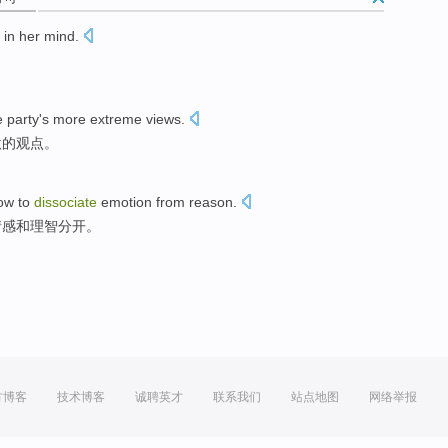
in her mind.
e party's
more
extreme
views
.
激
的
观点
。
ow to
dissociate
emotion
from
reason
.
情感
和
理智
分开。
方博客
技术博客
诚聘英才
联系我们
站点地图
网络举报