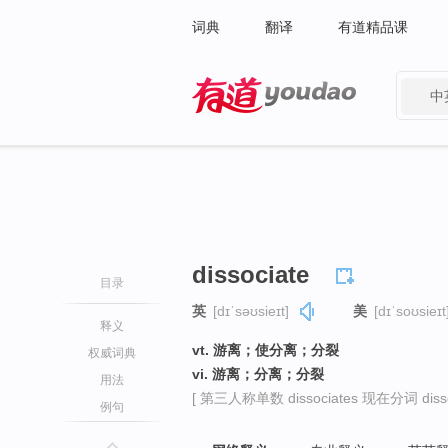
词典
翻译
有道精品课
中
有道 - 网易旗下搜索
dissociate
目录
英
[dɪˈsəʊsieɪt]
美
[dɪˈsoʊsieɪt
释义
vt. 游离；使分离；分裂
权威词典
vi. 游离；分离；分裂
用法
[ 第三人称单数 dissociates 现在分词 dissoc
例句