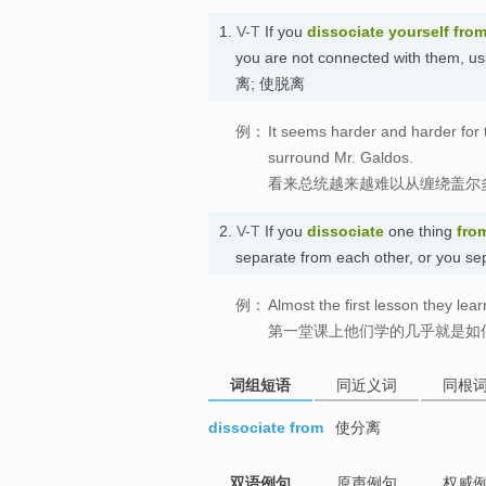
1.
V-T
If you
dissociate
yourself fro
you are not connected with them, us
离; 使脱离
例：
It seems harder and harder for t
surround Mr. Galdos.
看来总统越来越难以从缠绕盖尔
2.
V-T
If you
dissociate
one thing
fro
separate from each other, or you
例：
Almost the first lesson they lea
第一堂课上他们学的几乎就是如
词组短语
同近义词
同根
dissociate from
使分离
双语例句
原声例句
权威