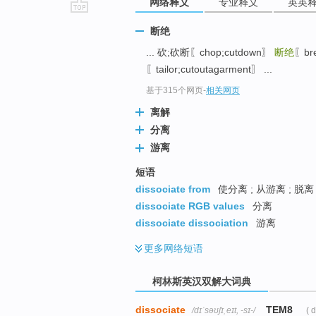
网络释义
专业释义
英英
go
断绝
top
... 砍;砍断〖chop;cutdown〗
断绝
〖bre
〖tailor;cutoutagarment〗 ...
基于315个网页
-
相关网页
离解
分离
游离
短语
dissociate from
使分离 ; 从游离 ; 脱离
dissociate RGB values
分离
dissociate dissociation
游离
更多
网络短语
柯林斯英汉双解大词典
dissociate
TEM8
/dɪˈsəʊʃɪˌeɪt, -sɪ-/
( 