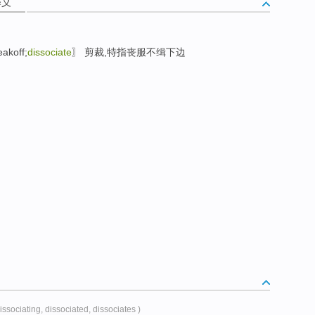
释义
akoff;
dissociate
〗 剪裁,特指丧服不缉下边
dissociating, dissociated, dissociates )