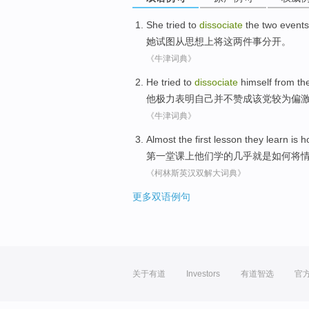
She
tried to
dissociate
the
two
events
她
试图
从
思想
上将
这
两
件事
分开。
《牛津词典》
He
tried to
dissociate
himself
from
th
他
极力
表明
自己
并不赞成
该党
较为
偏
《牛津词典》
Almost
the first
lesson
they
learn
is
h
第
一堂课上
他们
学
的
几乎
就是
如何
将
《柯林斯英汉双解大词典》
更多双语例句
关于有道
Investors
有道智选
官