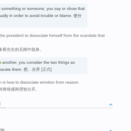
m
something or someone, you say or show that
ually in order to avoid trouble or blame. 使分
he president to dissociate himself from the scandals that
多斯先生的丑闻中脱身。
m
another, you consider the two things as
 separate them. 把…分开
[正式]
rn is how to dissociate emotion from reason.
何将情感和理智分开。
词
例句