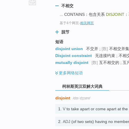
不相交
go
... CONTAINS：包含关系
DISJOINT
：
top
基于4个网页
-
相关网页
脱节
短语
disjoint union
不交并 ;
[数]
不相交并集 
Disjoint constraint
无连接约束 ; 不相
mutually disjoint
[数]
互不相交的 ; 互
更多
网络短语
柯林斯英汉双解大词典
disjoint
/dɪsˈdʒɔɪnt/
1.
V
to take apart or come apart at 
2.
ADJ
(of two sets) having no m