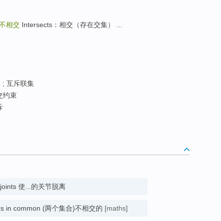
不相交
Intersects：相交（存在交集） ...
; 互斥联集
交约束
斥
the joints 使...的关节脱离
embers in common (两个集合)不相交的
[maths]