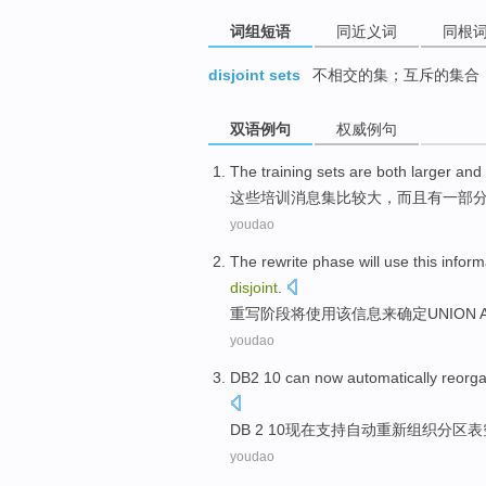
词组短语
同近义词
同根
disjoint sets
不相交的集；互斥的集合
双语例句
权威例句
The
training
sets
are both larger
and 
这些
培训
消息
集
比较
大，
而且
有一部
youdao
The rewrite
phase
will
use
this
inform
disjoint
.
重写
阶段
将
使用
该
信息
来
确定
UNION
youdao
DB2
10
can
now
automatically
reorga
DB 2
10
现在
支持
自动
重新组织
分区
表
youdao