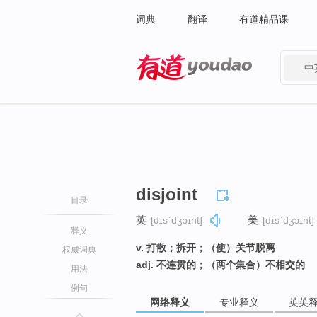
词典
翻译
有道精品课
中
有道 - 网易旗下搜索
disjoint
目录
英
[dɪsˈdʒɔɪnt]
美
[dɪsˈdʒɔɪnt]
释义
v. 打散；拆开；（使）关节脱离
权威词典
adj. 不连贯的；（两个集合）不相交的
用法
例句
网络释义
专业释义
英英