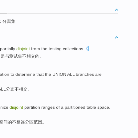
词
；分离集
partially
disjoint
from
the
testing
collections
.
分是
与
测试集不
相交
的。
ation
to
determine that
the UNION
ALL
branches
are
ALL
分支
不
相交。
nize
disjoint
partition
ranges
of a
partitioned
table
space
.
空间
的
不
相连
分区
范围
。