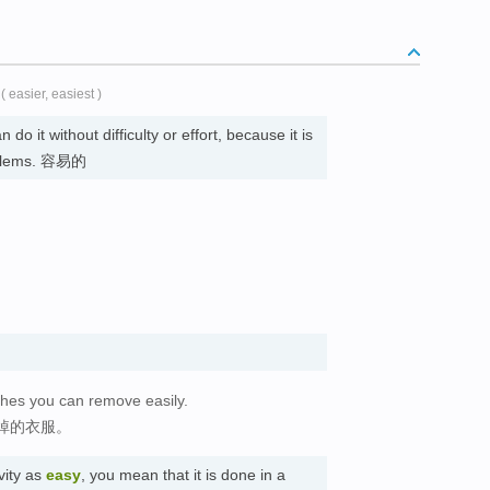
( easier, easiest )
n do it without difficulty or effort, because it is
oblems. 容易的
othes you can remove easily.
掉的衣服。
vity as
easy
, you mean that it is done in a