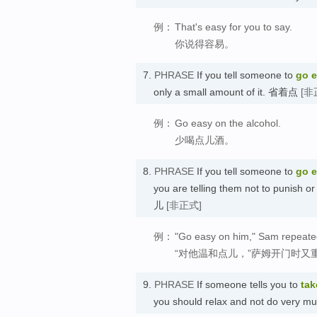
例：
That's easy for you to say.
你说得容易。
7.
PHRASE
If you tell someone to
go 
only a small amount of it. 省着点
[非
例：
Go easy on the alcohol.
少喝点儿酒。
8.
PHRASE
If you tell someone to
go 
you are telling them not to punish
儿
[非正式]
例：
"Go easy on him," Sam repeated
“对他温和点儿，”萨姆开门时又
9.
PHRASE
If someone tells you to
tak
you should relax and not do very 