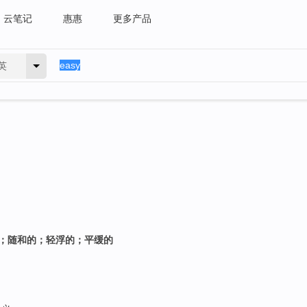
云笔记
惠惠
更多产品
英
的；随和的；轻浮的；平缓的