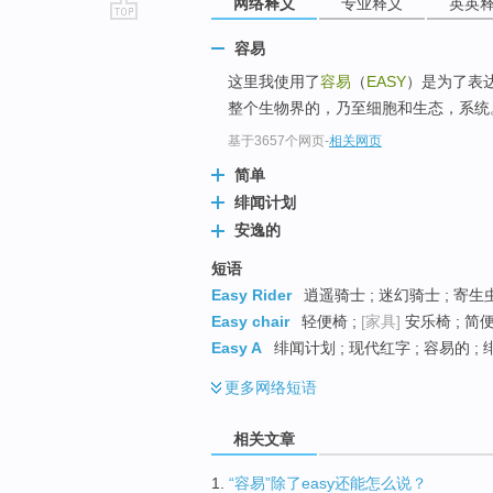
网络释义
专业释义
英英
go
容易
top
这里我使用了
容易
（
EASY
）是为了表
整个生物界的，乃至细胞和生态，系统
基于3657个网页
-
相关网页
简单
绯闻计划
安逸的
短语
Easy Rider
逍遥骑士 ; 迷幻骑士 ; 寄生
Easy chair
轻便椅 ;
[家具]
安乐椅 ; 简便
Easy A
绯闻计划 ; 现代红字 ; 容易的 ;
更多
网络短语
相关文章
1.
“容易”除了easy还能怎么说？