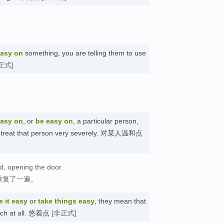
easy on
something, you are telling them to use
正式]
easy on
, or
be easy on
, a particular person,
 or treat that person very severely. 对某人温和点
, opening the door.
重复了一遍。
e it easy
or
take things easy
, they mean that
much at all. 悠着点
[非正式]