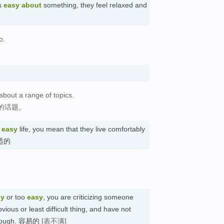
is
easy
about
something, they feel relaxed and
o.
about a range of topics.
的话题。
n
easy
life, you mean that they live comfortably
舒适的
sy
or too
easy
, you are criticizing someone
ous or least difficult thing, and have not
y enough. 容易的
[表不满]