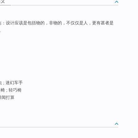
释义
达：设计应该是包括物的，非物的，不仅仅是人，更有甚者是
。
虫 ; 迷幻车手
椅 ; 轻巧椅
 绯闻打算