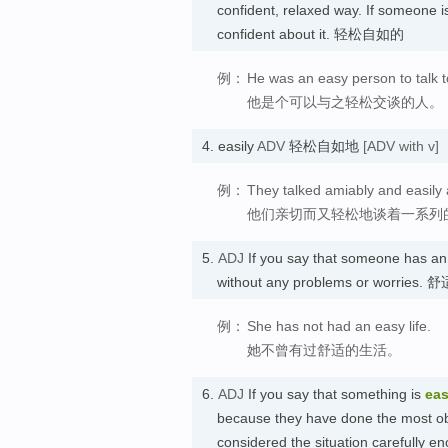
confident, relaxed way. If someone 
confident about it. 轻松自如的
例：
He was an easy person to talk t
他是个可以与之轻松交谈的人。
4.
easily
ADV
轻松自如地
[ADV with v]
例：
They talked amiably and easily 
他们亲切而又轻松地谈着一系列
5.
ADJ
If you say that someone has a
without any problems or worries. 
例：
She has not had an easy life.
她不曾有过舒适的生活。
6.
ADJ
If you say that something is
ea
because they have done the most obvi
considered the situation carefull