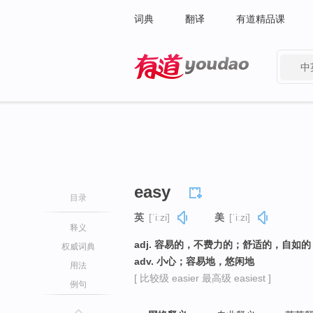
词典
翻译
有道精品课
中
有道 - 网易旗下搜索
easy
目录
英
[ˈiːzi]
美
[ˈiːzi]
释义
adj. 容易的，不费力的；舒适的，自如
权威词典
adv. 小心；容易地，悠闲地
用法
[ 比较级 easier 最高级 easiest ]
例句