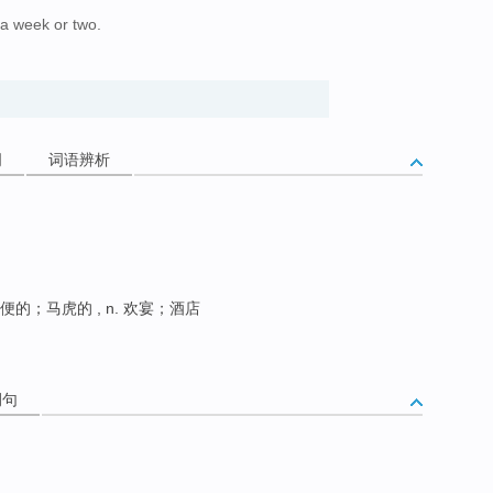
r a week or two.
词
词语辨析
便的；马虎的 , n. 欢宴；酒店
例句