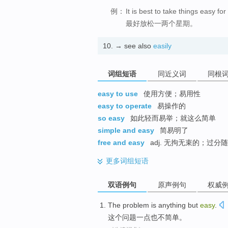
例：
It is best to take things easy fo
最好放松一两个星期。
10.
→ see also
easily
词组短语
同近义词
同根
easy to use
使用方便；易用性
easy to operate
易操作的
so easy
如此轻而易举；就这么简单
simple and easy
简易明了
free and easy
adj. 无拘无束的；过分随
更多
词组短语
双语例句
原声例句
权威
The
problem
is anything
but
easy
.
这个
问题
一点
也不简单。