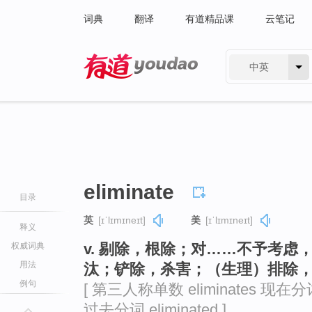
词典
翻译
有道精品课
云笔记
中英
有道 - 网易旗下搜索
eliminate
目录
英
[ɪˈlɪmɪneɪt]
美
[ɪˈlɪmɪneɪt]
释义
v. 剔除，根除；对……不予考
权威词典
用法
汰；铲除，杀害；（生理）排除
例句
[ 第三人称单数 eliminates 现在分词 e
过去分词 eliminated ]