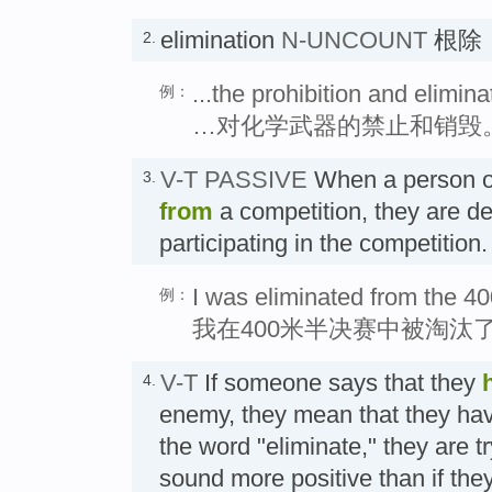
elimination
N-UNCOUNT
根除
2.
...the prohibition and elimi
例：
…对化学武器的禁止和销毁
V-T PASSIVE
When a person 
3.
from
a competition, they are d
participating in the competitio
I was eliminated from the 40
例：
我在400米半决赛中被淘汰
V-T
If someone says that they
4.
enemy, they mean that they hav
the word "eliminate," they are t
sound more positive than if they