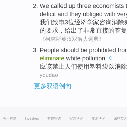
We
called
up
three
economists
deficit
and
they
obliged with
ver
我们
致电
3位
经济学家
咨询
消除
的要求，给出了
非常
直接的
答复
《柯林斯英汉双解大词典》
People
should be
prohibited fr
eliminate
white
pollution
.
应该
禁止
人们
使用
塑料袋
以
消除
youdao
更多双语例句
关于有道
Investors
有道智选
官方博客
技术博客
诚聘英