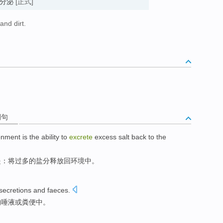
泄; 分泌
[正式]
and dirt.
例句
onment
is
the
ability
to
excrete
excess
salt
back to
the
是
：
将
过多
的
盐分
释放
回
环境中。
secretions
and
faeces
.
的唾液或粪便中。