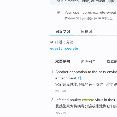
of it in faeces, urine, or sweat. 排
例：
Your open pores excrete sweat 
你张开的毛孔排出汗液与污垢。
同近义词
同根词
vt. 排泄；分泌
egest
,
secrete
双语例句
原声例句
权威
Another
adaptation to
the
salty
envir
environment.
它们
适应
咸水
环境
的
另一项
进化
能力
youdao
Infected
poultry
excrete
virus
in
their
受感染
家禽
将
病毒
分泌
或
排泄
到
它们
youdao