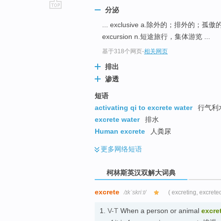
分泌
go
... exclusive a.除外的；排外的
top
excursion n.短途旅行，集体游览 ...
基于318个网页
-
相关网页
排出
渗透
短语
activating qi to excrete water
行气利
excrete water
排水
Human excrete
人粪尿
更多
网络短语
柯林斯英汉双解大词典
excrete
/ɪkˈskriːt/
( excreting, excrete
1.
V-T
When a person or animal
excre