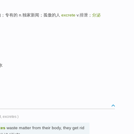
；孤傲的；专有的 n.独家新闻；孤傲的人
excrete
v.排泄；
分泌
水
d, excretes )
tes
waste matter from their body, they get rid