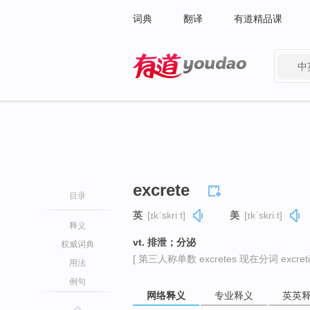
词典
翻译
有道精品课
中
有道 - 网易旗下搜索
excrete
目录
英
[ɪkˈskriːt]
美
[ɪkˈskriːt]
释义
vt. 排泄；分泌
权威词典
[ 第三人称单数 excretes 现在分词 excreti
用法
例句
网络释义
专业释义
英英