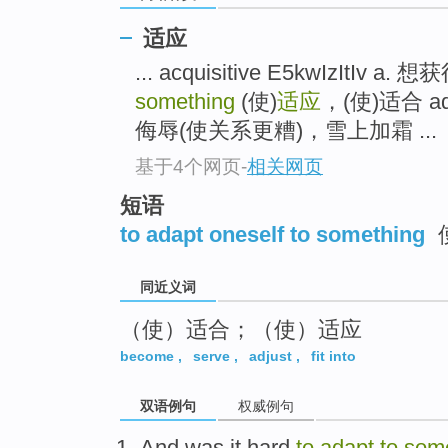
top
适应
... acquisitive E5kwIzItIv 
something
(使)
适应
，(使)适合 add
侮辱(使关系更糟)，雪上加霜 ...
基于4个网页
-
相关网页
短语
to adapt oneself to something
同近义词
（使）适合；（使）适应
become
,
serve
,
adjust
,
fit into
双语例句
权威例句
And
was it hard
to
adapt
to
som