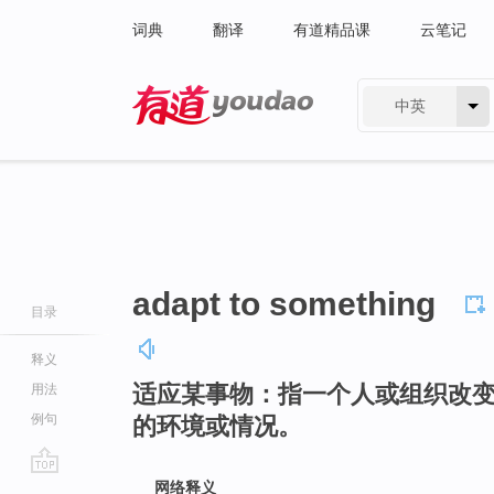
词典
翻译
有道精品课
云笔记
中英
有道 - 网易旗下搜索
adapt to something
目录
释义
适应某事物：指一个人或组织改
用法
例句
的环境或情况。
go
网络释义