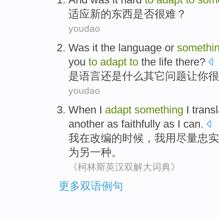
适应
新的
东西
是否
很难
？
youdao
Was it
the
language
or
somethi
you
to
adapt
to
the
life
there
?
是
语言
还是
什么
其它问题
让
你
很
youdao
When
I
adapt
something
I
trans
another
as
faithfully
as I can.
我
在
改编
的
时候
，我用尽量
忠实
为
另
一种。
《柯林斯英汉双解大词典》
更多双语例句