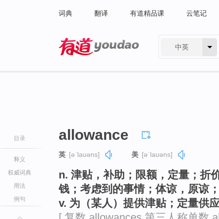
词典
翻译
有道精品课
云笔记
中英
有道 - 网易旗下搜索
allowance
目录
英
[əˈlaʊəns]
美
[əˈlaʊəns]
释义
n. 津贴，补助；限额，定量；折
权威词典
用法
钱；考虑到的事情；体谅，原谅
例句
v. 为（某人）提供津贴；定量供
[ 复数 allowances 第三人称单数 al