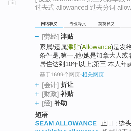
过去式 allowanced 过去分词 allowa
go
top
网络释义
专业释义
英英释义
津贴
[劳经]
家属/遗属
津贴
(
Allowance
)是发
条件是,第一,他/她是加拿大人或
居住达到10年以上;第三,本人年龄.
基于1699个网页
-
相关网页
折让
[会计]
补贴
[财政]
补助
[经]
短语
SEAM ALLOWANCE
止口 ; 缝头