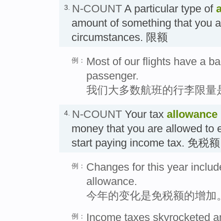
N-COUNT
A particular type of
3.
amount of something that you ar
circumstances. 限额
Most of our flights have a b
例：
passenger.
我们大多数航班的行李限量
N-COUNT
Your tax
allowance
4.
money that you are allowed to 
start paying income tax. 免税
Changes for this year includ
例：
allowance.
今年的变化是免税额的增加
Income taxes skyrocketed a
例：