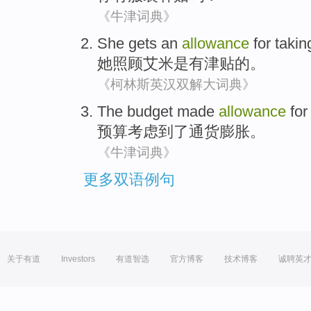
《牛津词典》
She
gets an
allowance
for takin
她
照顾
艾米
是有
津贴
的
。
《柯林斯英汉双解大词典》
The budget
made
allowance
fo
预算
考虑
到了
通货膨胀。
《牛津词典》
更多双语例句
关于有道
Investors
有道智选
官方博客
技术博客
诚聘英