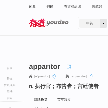
词典
翻译
有道精品课
云笔记
中英
有道 - 网易旗下搜索
apparitor
目录
英
[əˈpærɪtɔː]
美
[əˈpærɪtər]
释义
n. 执行官；布告者；宫廷使者
权威词典
用法
例句
网络释义
英英释义