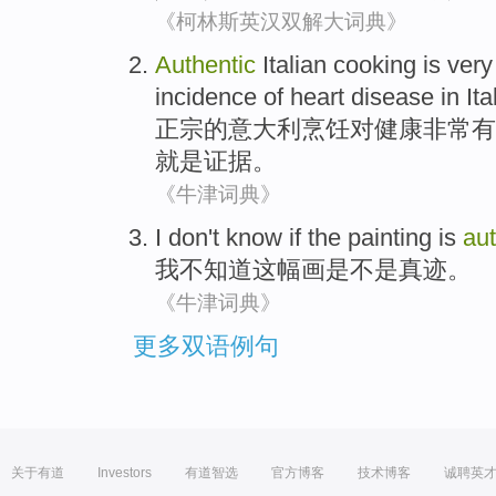
《柯林斯英汉双解大词典》
Authentic
Italian
cooking
is very
incidence of
heart disease
in
Ita
正宗
的
意大利
烹饪
对
健康
非常
有
就是
证据
。
《牛津词典》
I
don't
know if
the
painting
is
aut
我
不
知道
这
幅画
是不是
真迹
。
《牛津词典》
更多双语例句
关于有道
Investors
有道智选
官方博客
技术博客
诚聘英