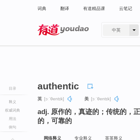
词典
翻译
有道精品课
云笔记
中英
有道 - 网易旗下搜索
authentic
目录
英
[ɔːˈθentɪk]
美
[ɔːˈθentɪk]
释义
adj. 原作的，真迹的；传统的
权威词典
用法
的，可靠的
例句
网络释义
专业释义
英英释义