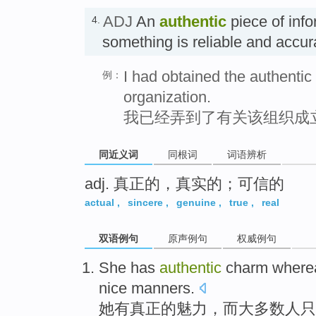
ADJ
An
authentic
piece of info
4.
something is reliable and acc
I had obtained the authentic 
例：
organization.
我已经弄到了有关该组织成
同近义词
同根词
词语辨析
adj. 真正的，真实的；可信的
actual
,
sincere
,
genuine
,
true
,
real
双语例句
原声例句
权威例句
She
has
authentic
charm
where
nice manners
.
她
有
真正
的
魅力
，
而
大多数
人
只