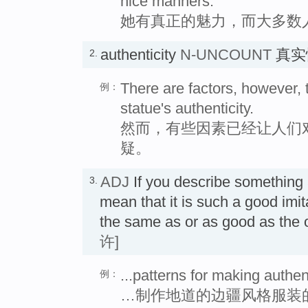
nice manners.
她有真正的魅力，而大多数
authenticity
N-UNCOUNT
真实
2.
There are factors, however, 
例：
statue's authenticity.
然而，有些因素已经让人们
疑。
ADJ
If you describe something
3.
mean that it is such a good imita
the same as or as good as th
许]
...patterns for making authent
例：
…制作地道的边疆风格服装