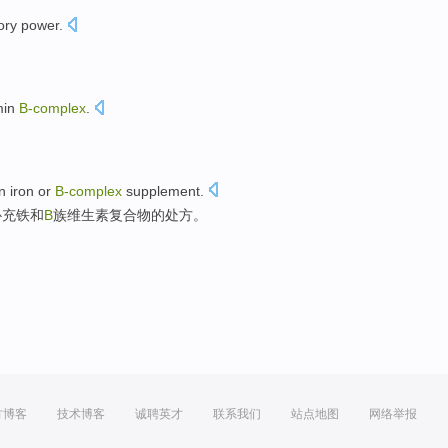
ry power
.
min
B-complex
.
n
iron
or
B-complex
supplement
.
补充
铁
和
B
族维生素复合物
的处方。
方博客
技术博客
诚聘英才
联系我们
站点地图
网络举报