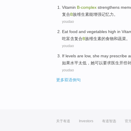
Vitamin
B-complex
strengthens
memo
复合
B
族
维生素
能增强
记忆力。
youdao
Eat
food
and
vegetables
high in
Vita
吃
富含复合
B
族
维生素
的
食物
和
蔬菜
。
youdao
If
levels
are low
,
she
may
prescribe
a
如果
水平
太低
，
她
可以
要求
医生开些
youdao
更多双语例句
关于有道
Investors
有道智选
官