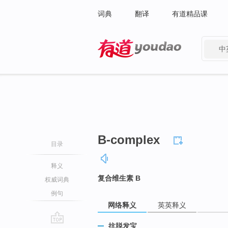
词典
翻译
有道精品课
中
有道 - 网易旗下搜索
B-complex
目录
释义
复合维生素 B
权威词典
例句
网络释义
英英释义
抗脱发宝