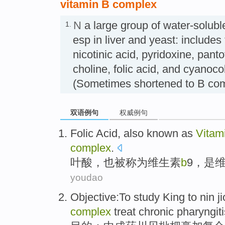
vitamin B complex
N
a large group of water-solubl
1.
esp in liver and yeast: includes 
nicotinic acid, pyridoxine, panto
choline, folic acid, and cy
(Sometimes shortened to B co
双语例句
权威例句
Folic Acid
,
also
known as
Vitam
complex
.
叶酸
，
也
被
称为
维生素
b
9
，
是
youdao
Objective
:To study King to nin
j
complex
treat
chronic
pharyngiti