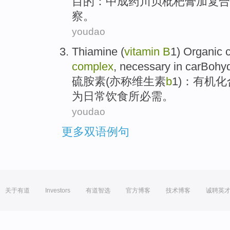
目的
：
中成药川贝枇杷膏加复合
察
。
youdao
Thiamine
(
vitamin
B
1
)
Organic
complex
,
necessary
in carBohy
硫胺素
(亦称
维生素
b
1
)：
有机
化
为
日常饮食
所必需
。
youdao
更多双语例句
关于有道
Investors
有道智选
官方博客
技术博客
诚聘英