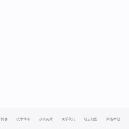
方博客
技术博客
诚聘英才
联系我们
站点地图
网络举报