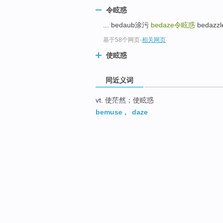
令眩惑
... bedaub涂污
bedaze
令眩惑
bedazzl
基于58个网页
-
相关网页
使眩惑
同近义词
vt. 使茫然；使眩惑
bemuse
,
daze