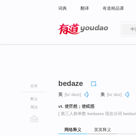
词典
翻译
有道精品课
中
有道 - 网易旗下搜索
bedaze
目录
英
[bɪˈdeɪz]
美
[bɪˈdez]
释义
vt. 使茫然；使眩惑
用法
[ 第三人称单数 bedazes 现在分词 bedazi
go
网络释义
英英释义
top