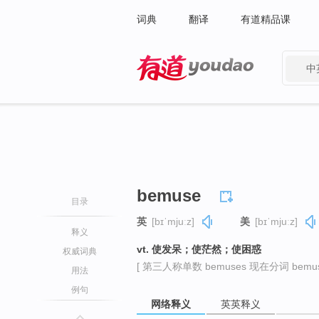
词典
翻译
有道精品课
中
有道 - 网易旗下搜索
bemuse
目录
英
[bɪˈmjuːz]
美
[bɪˈmjuːz]
释义
vt. 使发呆；使茫然；使困惑
权威词典
[ 第三人称单数 bemuses 现在分词 bemusi
用法
例句
网络释义
英英释义