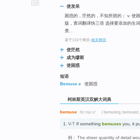
使发呆
go
困惑的，茫然的，不知所措的； v. 使
top
版，查词翻译快三倍 选择要添加的生词
查...
基于132个网页
-
相关网页
使茫然
成为缪斯
使困惑
短语
Bemuse e
使困惑
柯林斯英汉双解大词典
bemuse
/bɪˈmjuːz/
( bemusing, bemused,
1.
V-T
If something
bemuses
you, it 
例：
The sheer quantity of detail w