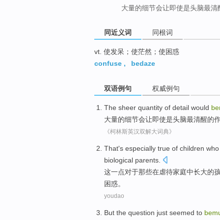
大量的细节会让即使是头脑最清
同近义词
同根词
vt. 使发呆；使茫然；使困惑
confuse
,
bedaze
双语例句
权威例句
The
sheer quantity
of
detail
would
be
大量
的
细节
会
让
即使是
头脑
最
清醒的
《柯林斯英汉双解大词典》
That
's especially
true
of
children
who
biological
parents
.
这
一点
对于
那些
在
虐待
家庭
中长大
的
困惑。
youdao
But
the
question
just
seemed to
bem