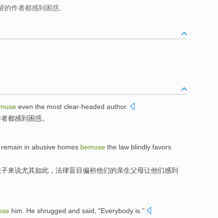
醒的作者都感到困惑。
muse
even
the most
clear-headed
author
.
作者
都感到困惑。
remain
in
abusive
homes
bemuse
the
law
blindly
favors
孩子来说
尤其如此，
法律
盲目
偏袒他们
的亲生父母让他们感到
use
him
.
He
shrugged
and said, "
Everybody
is
."