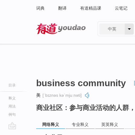
词典
翻译
有道精品课
云笔记
中英
有道 - 网易旗下搜索
business community
目录
美
[ˈbɪznəs kəˈmjuːnəti]
释义
商业社区：参与商业活动的人群
用法
例句
网络释义
专业释义
英英释义
go