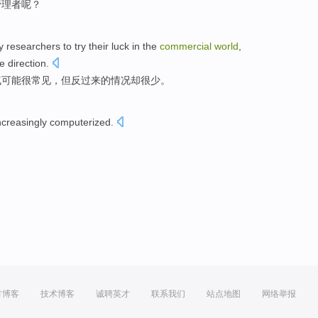
管理者
呢？
y
researchers
to try their
luck
in
the
commercial
world
,
e direction
.
气
可能
很
常见
，
但
反过来
的情况却
很少
。
ncreasingly
computerized
.
方博客
技术博客
诚聘英才
联系我们
站点地图
网络举报