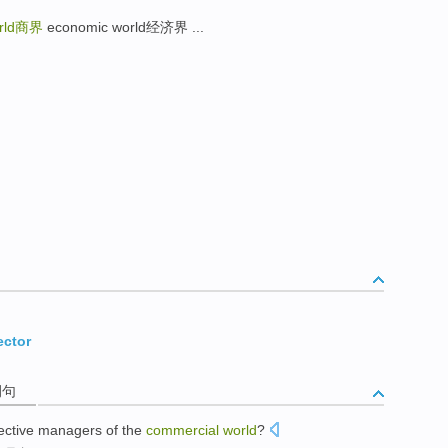
rld
商界
economic world经济界 ...
ector
例句
ective
managers
of
the
commercial
world
?