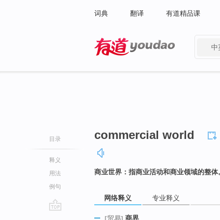
词典
翻译
有道精品课
中
有道 - 网易旗下搜索
commercial world
目录
释义
商业世界：指商业活动和商业领域的整体
用法
例句
网络释义
专业释义
go
商界
[贸易]