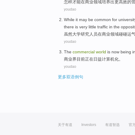
怎样
才能
在
商业
领域
培养出
更
高效
的
youdao
While it
may
be
common
for
universit
there
is
very little
traffic
in the opposit
虽然
大学
研究人员
在
商业
领域
碰碰运
youdao
The
commercial
world
is now
being
i
商业界
目前
正在
日益
计算机化
。
youdao
更多双语例句
关于有道
Investors
有道智选
官