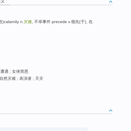
释义
alamity n.
灾难
, 不幸事件 precede v.领先(于), 在.
的遭遇 ; 女侠简恩
自然灾难 ; 表演者 ; 天灾