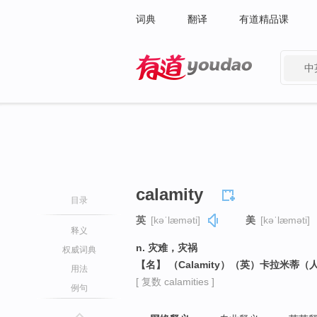
词典
翻译
有道精品课
中
有道 - 网易旗下搜索
calamity
目录
英
[kəˈlæməti]
美
[kəˈlæməti]
释义
n. 灾难，灾祸
权威词典
【名】 （Calamity）（英）卡拉米蒂（
用法
[ 复数 calamities ]
例句