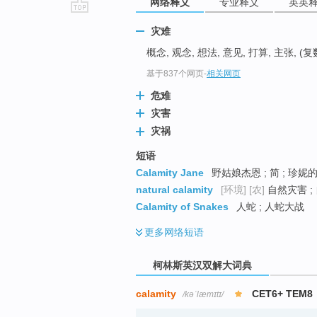
网络释义
专业释义
英英
go
灾难
top
概念, 观念, 想法, 意见, 打算, 主张, (复数)c
基于837个网页
-
相关网页
危难
灾害
灾祸
短语
Calamity Jane
野姑娘杰恩 ; 简 ; 珍妮
natural calamity
[环境]
[农]
自然灾害 ; 
Calamity of Snakes
人蛇 ; 人蛇大战
更多
网络短语
柯林斯英汉双解大词典
calamity
CET6+ TEM8
/kəˈlæmɪtɪ/