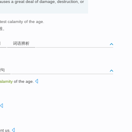
auses a great deal of damage, destruction, or
est calamity of the age.
难。
词
词语辨析
例句
alamity
of the
age
.
nt
us
.