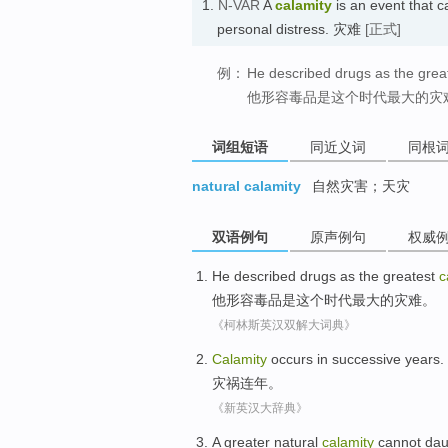
1.
N-VAR
A
calamity
is an event that c
personal distress. 灾难
[正式]
例：
He described drugs as the great
他形容毒品是这个时代最大的灾
词组短语
同近义词
同根
natural calamity
自然灾害；天灾
双语例句
原声例句
权威
He
described
drugs
as
the
greatest
c
他
形容
毒品
是
这个
时代
最大
的
灾难
。
《柯林斯英汉双解大词典》
Calamity
occurs in successive years
.
灾祸
连年
。
《新英汉大辞典》
A greater
natural
calamity
cannot
dau