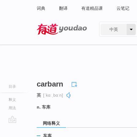
词典
翻译
有道精品课
云笔记
中英
有道 - 网易旗下搜索
carbarn
目录
英
[ˈkɑːˌbɑːn]
释义
n. 车库
用法
网络释义
go
top
车库