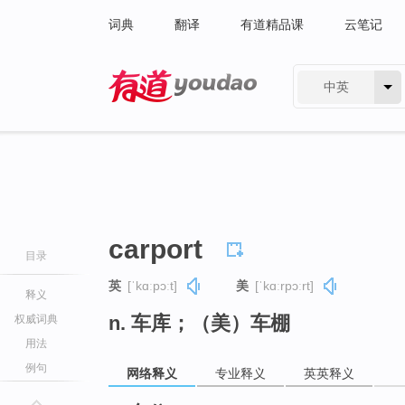
词典
翻译
有道精品课
云笔记
中英
有道 - 网易旗下搜索
carport
目录
英
[ˈkɑːpɔːt]
美
[ˈkɑːrpɔːrt]
释义
n. 车库；（美）车棚
权威词典
用法
例句
网络释义
专业释义
英英释义