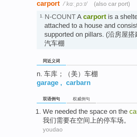
carport
/ˈkɑːˌpɔːt/
(also car port)
N-COUNT
A
carport
is a shelte
1.
attached to a house and consists
supported on pillars. 
汽车棚
同近义词
n. 车库；（美）车棚
garage
,
carbarn
双语例句
权威例句
We
needed
the
space
on
the
ca
我们
需要
在
空间
上
的
停车场
。
youdao