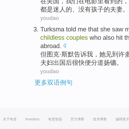
在
美国
，
我们
在
电影里
看到
的，
都
是
迷人
的、
没有孩子
的
夫妻
。
youdao
Turksma
told
me
that
she
saw
m
childless
couples
who
also
hit
t
abroad
.
但图克·斯默
告诉
我
，
她
见到
许
夫妇
出国
后
很快便分道扬镳。
youdao
更多双语例句
关于有道
Investors
有道智选
官方博客
技术博客
诚聘英