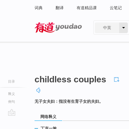
词典
翻译
有道精品课
云笔记
中英
有道 - 网易旗下搜索
childless couples
目录
释义
无子女夫妇：指没有生育子女的夫妇。
例句
网络释义
go
top
丁克一族