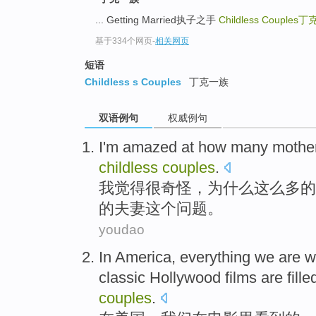
... Getting Married执子之手
Childless Couples
丁
基于334个网页
-
相关网页
短语
Childless s Couples
丁克一族
双语例句
权威例句
I
'm amazed
at
how
many
mothe
childless
couples
.
我
觉得
很
奇怪，
为什么
这么
多
的
的夫妻
这个
问题。
youdao
In
America
,
everything
we
are
w
classic
Hollywood
films
are fille
couples
.