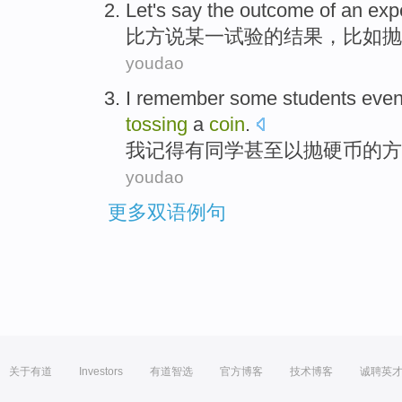
Let's
say
the
outcome
of
an
exp
比方
说
某一
试验
的
结果
，
比如
抛
youdao
I
remember
some
students
eve
tossing
a
coin
.
我
记得
有
同学
甚至
以
抛
硬币
的方
youdao
更多双语例句
关于有道
Investors
有道智选
官方博客
技术博客
诚聘英