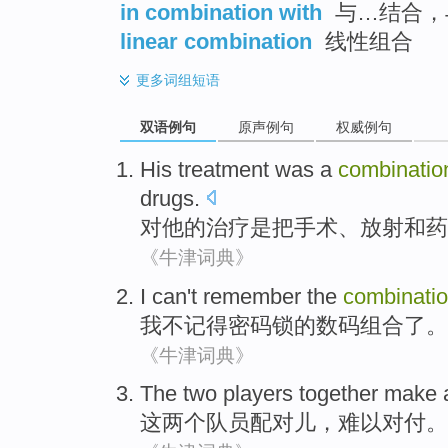
in combination with
与…结合，
linear combination
线性组合
更多
词组短语
双语例句
原声例句
权威例句
His
treatment
was
a
combinatio
drugs
.
对
他
的
治疗
是
把
手术
、
放射
和
药
《牛津词典》
I
can't
remember
the
combinati
我
不
记得
密码锁的
数码
组合了。
《牛津词典》
The
two
players
together make
这
两个
队员
配对儿，难以
对付
。