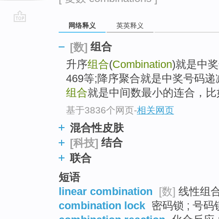
网络释义
英英释义
go
top
组合
[数]
升序
组合
(
Combination
)就是中
469等;降序聚合就是中奖号码递
组合
就是中间数最小的连合，比如9
基于3836个网页
-
相关网页
混合性皮肤
结合
[科技]
联合
短语
linear combination
[数]
线性组合 
combination lock
密码锁 ; 号码锁