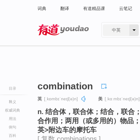
词典
翻译
有道精品课
云笔记
中英
有道 - 网易旗下搜索
combination
目录
英
[ˌkɒmbɪˈneɪʃ(ə)n]
美
[ˌkɑːmbɪˈneɪʃ(ə)n]
释义
n. 结合体，联合体；结合，联
权威词典
用法
合作用；两用（或多用的）物品；
例句
英>附边车的摩托车
百科
[ 复数 combinations ]