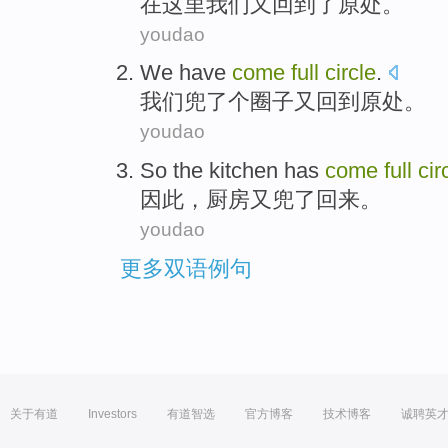
在
这里
我们
又回到了
原处
。
youdao
We
have
come
full
circle
.
我们
兜
了个圈子又回到原处。
youdao
So
the kitchen
has
come
full
cir
因此
，
厨房
又
兜了
回来
。
youdao
更多双语例句
关于有道
Investors
有道智选
官方博客
技术博客
诚聘英