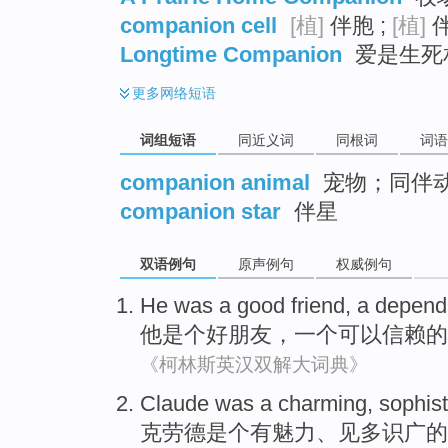
companion cell
[植]
伴胞 ;
[植]
伴
Longtime Companion
爱是生死相
更多
网络短语
词组短语
同近义词
同根词
词语
companion animal
宠物；同伴
companion star
伴星
双语例句
原声例句
权威例句
He
was a
good
friend
,
a
depend
他
是个
好
朋友
，
一
个
可以信赖
的
《柯林斯英汉双解大词典》
Claude
was a
charming
,
sophist
克劳德
是个
有魅力
、
见多识广的