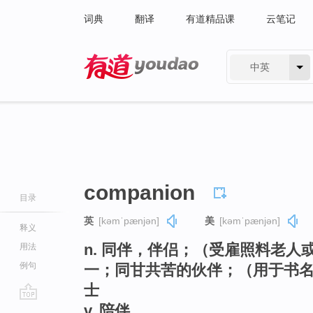
词典
翻译
有道精品课
云笔记
中英
有道 - 网易旗下搜索
companion
目录
英
[kəmˈpænjən]
美
[kəmˈpænjən]
释义
n. 同伴，伴侣；（受雇照料老
用法
例句
一；同甘共苦的伙伴；（用于书
士
v. 陪伴
go