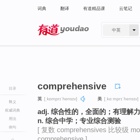
词典
翻译
有道精品课
云笔记
中英
有道 - 网易旗下搜索
comprehensive
目录
英
[ˌkɒmprɪˈhensɪv]
美
[ˌkɑːmprɪˈhensɪv]
释义
adj. 综合性的，全面的；有理解
权威词典
用法
n. 综合中学；专业综合测验
例句
[ 复数 comprehensives 比较级 mo
comprehensive ]