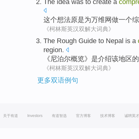
The
idea
was
to
create
a
compr
这个
想法原
是
为
万维网做
一个
综
《柯林斯英汉双解大词典》
The
Rough Guide to Nepal
is
a
region
.
《尼泊尔
概览
》
是
介绍该地区的
《柯林斯英汉双解大词典》
更多双语例句
关于有道
Investors
有道智选
官方博客
技术博客
诚聘英