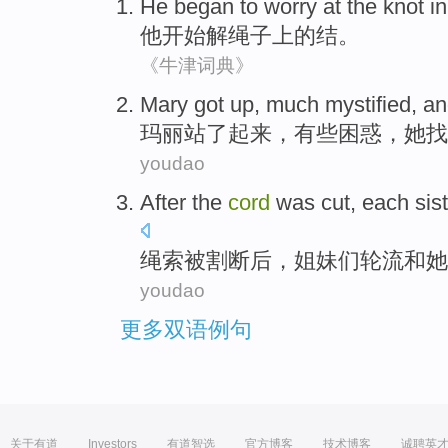
He
began to
worry at
the
knot
in
他
开始
解绳子上
的
结
。
《牛津词典》
Mary
got
up
,
much mystified
, a
玛丽
站了
起来
，有些
困惑
，她
找
youdao
After
the
cord
was
cut
, each
sis
绳索
被
割断
后
，
姐妹们
轮流
和
她
youdao
更多双语例句
关于有道
Investors
有道智选
官方博客
技术博客
诚聘英