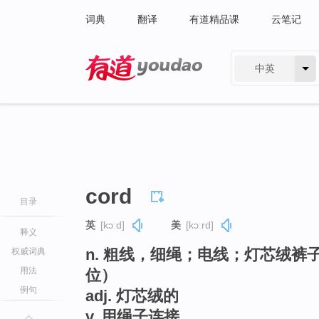
词典
翻译
有道精品课
云笔记
中英
有道 - 网易旗下搜索
cord
目录
英
[kɔːd]
美
[kɔːrd]
释义
n. 粗线，细绳；电线；灯芯绒
权威词典
用法
位）
例句
adj. 灯芯绒的
v. 用绳子连接