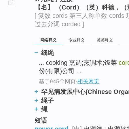
【名】 （Cord）（英）科德，
go
[ 复数 cords 第三人称单数 cords 
top
过去分词 corded ]
网络释义
专业释义
英英释义
细绳
... cooking 烹调;烹调术;饭菜
cor
份(有限)公司 ...
基于945个网页
-
相关网页
罕见病发展中心(Chinese Organiza
绳子
绳
短语
power cord
[电]
电源线 ; 电源软线