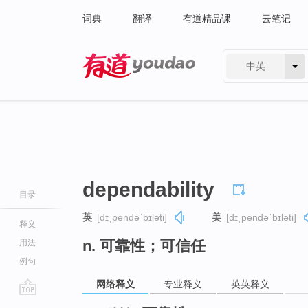
词典
翻译
有道精品课
云笔记
中英
有道 - 网易旗下搜索
dependability
目录
英
[dɪˌpendəˈbɪləti]
美
[dɪˌpendəˈbɪləti]
释义
n. 可靠性；可信任
用法
例句
网络释义
专业释义
英英释义
go