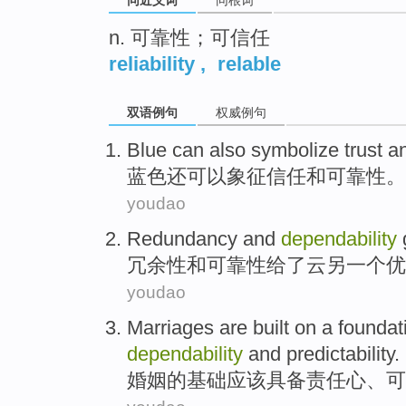
n. 可靠性；可信任
reliability
,
relable
双语例句
权威例句
Blue
can
also
symbolize
trust
a
蓝色
还
可以
象征
信任
和
可靠性
。
youdao
Redundancy
and
dependability
冗余性
和
可靠性
给
了
云
另一个
优
youdao
Marriages
are built on a
foundat
dependability
and
predictability
.
婚姻
的
基础
应该具备责任心、
可