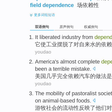
field dependence
场依赖性
更多
词组短语
双语例句
原声例句
权威例句
It
liberated
industry
from
depen
它
使
工业
摆脱
了对
自来水
的
依赖
youdao
America's
almost
complete
dep
been
a
terrible
mistake
.
美国
几乎
完全
依赖
汽车
的做法
是
youdao
The
mobility
of
pastoralist
socie
on
animal-based
foods
.
游牧
社会
的
流动性
反映了
他们
对