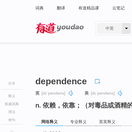
词典
翻译
有道精品课
云笔记
中英
有道 - 网易旗下搜索
dependence
目录
英
[dɪˈpendəns]
美
[dɪˈpendəns]
释义
n. 依赖，依靠；（对毒品或酒精
权威词典
用法
例句
网络释义
专业释义
英英释义