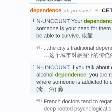
dependence
CET
/dɪˈpɛndəns/
N-UNCOUNT
Your
dependenc
1.
someone is your need for them 
be able to survive. 依靠
...the city's traditional dep
例：
…这个城市对旅游业的传统
N-UNCOUNT
If you talk about
2.
alcohol
dependence
, you are r
where someone is addicted to dr
(毒、酒) 瘾
French doctors tend to rega
例：
deep-rooted psychological d