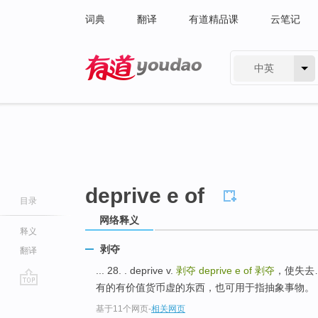
词典
翻译
有道精品课
云笔记
中英
有道 - 网易旗下搜索
deprive e of
目录
网络释义
释义
剥夺
翻译
... 28. . deprive v.
剥夺
deprive e of
剥夺
，使失去…
有的有价值货币虚的东西，也可用于指抽象事物。 。 
go
基于11个网页
-
相关网页
top