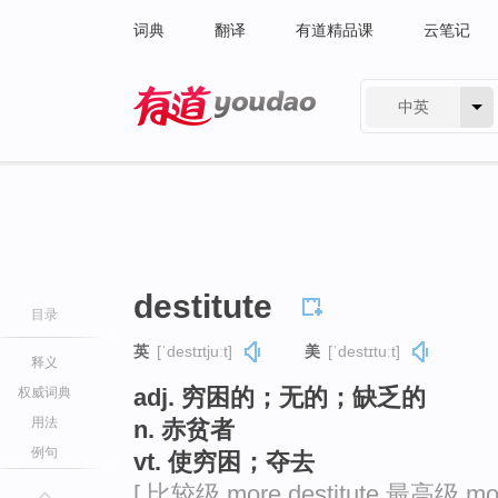
词典
翻译
有道精品课
云笔记
中英
有道 - 网易旗下搜索
destitute
目录
英
[ˈdestɪtjuːt]
美
[ˈdestɪtuːt]
释义
adj. 穷困的；无的；缺乏的
权威词典
用法
n. 赤贫者
例句
vt. 使穷困；夺去
[ 比较级 more destitute 最高级 most 