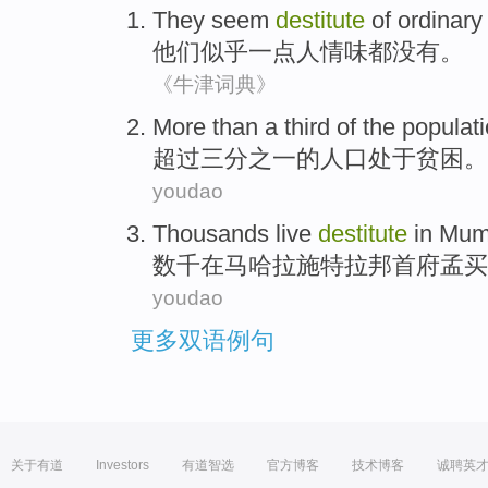
They
seem
destitute
of ordinary
他们
似乎
一点
人情味
都没有。
《牛津词典》
More than
a third
of the
populat
超过
三分之一
的
人口
处于
贫困。
youdao
Thousands
live
destitute
in
Mum
数千
在
马哈拉施特拉邦
首府
孟买
youdao
更多双语例句
关于有道
Investors
有道智选
官方博客
技术博客
诚聘英