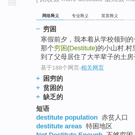
go
网络释义
专业释义
英英释义
top
穷困
寒假前夕，我本着从学校领到的
那个
穷困
(
Destitute
)的小山村.
到了父母居住了大半辈子的土房
基于188个网页
-
相关网页
困穷的
贫困的
缺乏的
短语
destitute population
赤贫人口
destitute areas
特困地区
Not Destitute Enough
不够穷困 