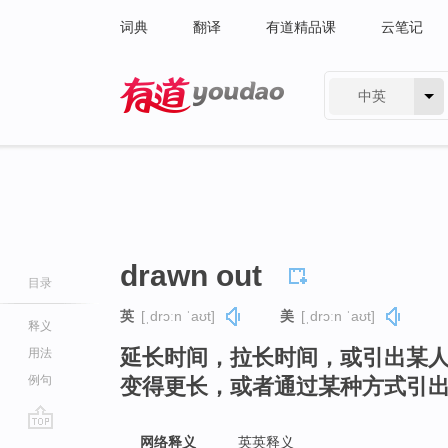
词典
翻译
有道精品课
云笔记
中英
有道 - 网易旗下搜索
drawn out
目录
英
[ˌdrɔːn ˈaʊt]
美
[ˌdrɔːn ˈaʊt]
释义
延长时间，拉长时间，或引出某
用法
例句
变得更长，或者通过某种方式引
go
网络释义
英英释义