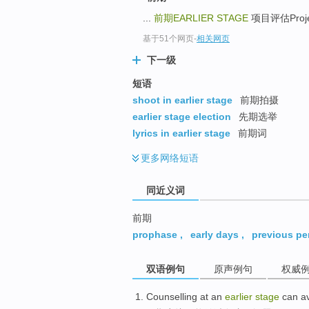
top
...
前期EARLIER STAGE
项目评估Project
基于51个网页
-
相关网页
下一级
短语
shoot in earlier stage
前期拍摄
earlier stage election
先期选举
lyrics in earlier stage
前期词
更多
网络短语
同近义词
前期
prophase
,
early days
,
previous pe
双语例句
原声例句
权威
Counselling
at an
earlier
stage
can
a