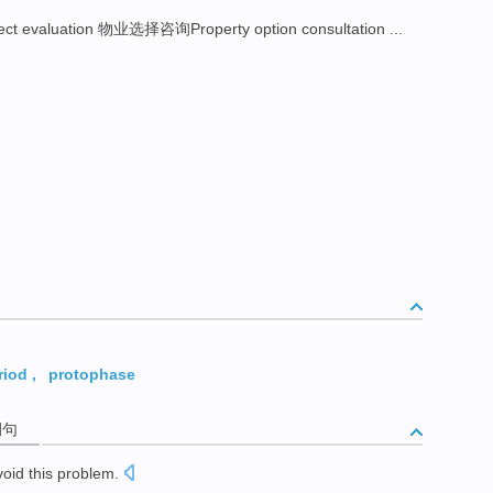
 evaluation 物业选择咨询Property option consultation ...
riod
,
protophase
例句
void
this
problem
.