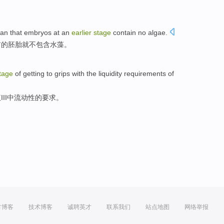
an that
embryos
at
an
earlier
stage
contain
no
algae.
前
的
胚胎
就不
包含
水藻。
tage
of getting to grips with the
liquidity
requirements
of
议
III中
流动性
的
要求
。
方博客
技术博客
诚聘英才
联系我们
站点地图
网络举报