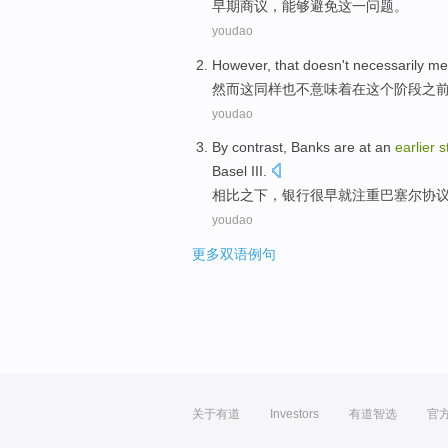
早期
商议
，
能够
避免
这
一问题。
youdao
However
,
that
doesn't
necessarily me
然而
这
同样也
不
意味着
在
这个
阶段
之
youdao
By contrast
,
Banks
are
at an
earlier
s
Basel
III
.
相比
之下，
银行
很
早就
注重
巴塞尔协
youdao
更多双语例句
关于有道
Investors
有道智选
官