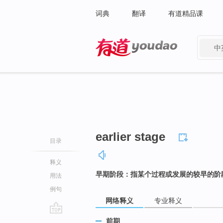
词典
翻译
有道精品课
中
有道 - 网易旗下搜索
earlier stage
目录
释义
早期阶段：指某个过程或发展的较早的阶
用法
例句
网络释义
专业释义
go
前期