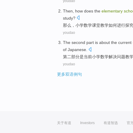
youdao
Then
,
how does
the
elementary
scho
study
?
那么
，
小学
数学
课堂
教学
如何
进行
探
youdao
The second
part
is
about
the current
of
Japanese.
第二
部分
是
当前
小学
数学
解决问题
教
youdao
更多双语例句
关于有道
Investors
有道智选
官