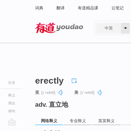
词典
翻译
有道精品课
云笔记
中英
有道 - 网易旗下搜索
erectly
目录
英
[ɪˈrektli]
美
[ɪˈrektli]
释义
adv. 直立地
用法
例句
网络释义
专业释义
英英释义
go