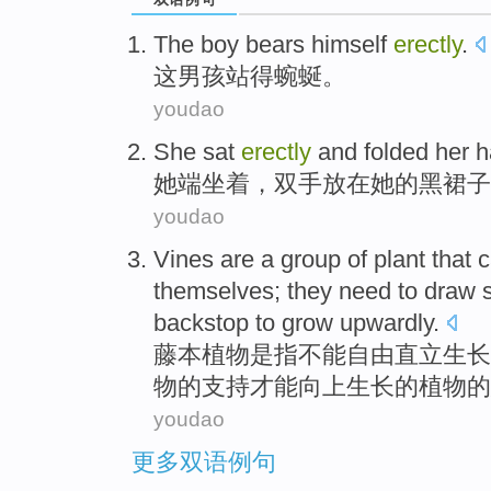
The
boy
bears himself
erectly
.
这
男孩
站得
蜿蜒
。
youdao
She
sat
erectly
and
folded her 
她
端坐
着，
双手
放在
她
的
黑
裙子
youdao
Vines
are
a group of
plant
that
c
themselves; they
need to
draw
backstop
to
grow
upwardly
.
藤本
植物
是
指
不能
自由
直立
生长
物
的
支持
才能
向上
生长的植物的
youdao
更多双语例句