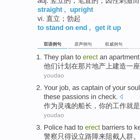
adj. 竖立的；笔直的；因性刺激
straight
,
upright
vi. 直立；勃起
to stand on end
,
get it up
双语例句
原声例句
权威例句
They
plan
to
erect
an
apartment
他们
计划
在
那
片
地产
上
建造
一
座
youdao
Your
job
,
as
captain
of
your
soul
these
passions
in check.
作为
灵魂
的
船长
，
你
的
工作
就是
youdao
Police
had to
erect
barriers
to
k
警察
只得
设立
路障
来
阻截
人群
。