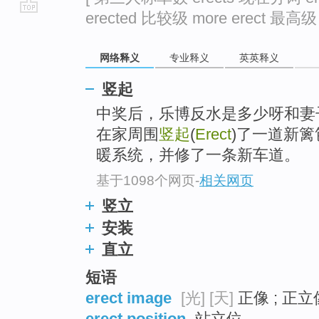
erected 比较级 more erect 最高级 m
go
top
网络释义
专业释义
英英释义
竖起
中奖后，乐博反水是多少呀和妻
在家周围
竖起
(
Erect
)了一道新篱
暖系统，并修了一条新车道。
基于1098个网页
-
相关网页
竖立
安装
直立
短语
erect image
[光]
[天]
正像 ; 正立
erect position
站立位