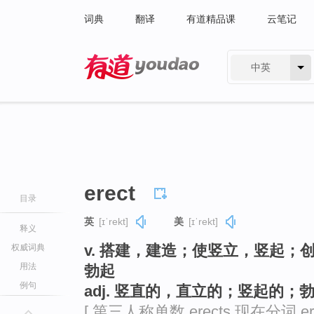
词典
翻译
有道精品课
云笔记
中英
有道 - 网易旗下搜索
erect
目录
英
[ɪˈrekt]
美
[ɪˈrekt]
释义
v. 搭建，建造；使竖立，竖起
权威词典
用法
勃起
例句
adj. 竖直的，直立的；竖起的；
[ 第三人称单数 erects 现在分词 er