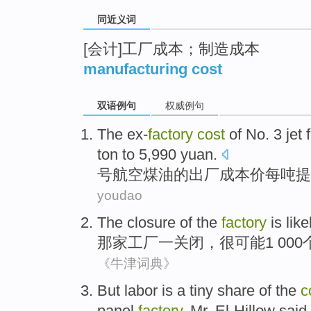
同近义词
[会计]工厂成本；制造成本
manufacturing cost
双语例句
权威例句
The
ex-
factory
cost
of
No
. 3 jet 
ton
to 5,990 yuan.
号
航空煤油
的
出厂
成本价
每
吨
提
youdao
The
closure
of the
factory
is like
那家工厂
一
关闭
，
很
可能
1
00
《牛津词典》
But
labor
is a tiny
share
of the
c
panel
factory
, Mr. El-Hillow said.