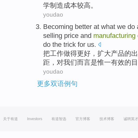
学
制造
成本
较高
。
youdao
Becoming
better
at
what we
do
selling
price
and
manufacturing
do the trick for
us
.
把工作做
得更好
，
扩大产品
的
出
距，
对
我们
而言
是
惟一
有效的
目
youdao
更多双语例句
关于有道
Investors
有道智选
官方博客
技术博客
诚聘英